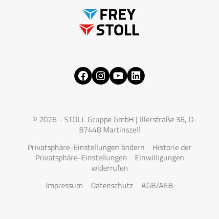
Facebook
Instagram
YouTube
LinkedIn
© 2026 - STOLL Gruppe GmbH | Illerstraße 36, D-
87448 Martinszell
Privatsphäre-Einstellungen ändern
Historie der
Privatsphäre-Einstellungen
Einwilligungen
widerrufen
Impressum
Datenschutz
AGB/AEB