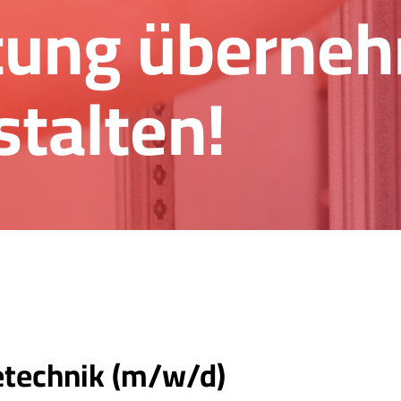
tung überne
stalten!
etechnik (m/w/d)