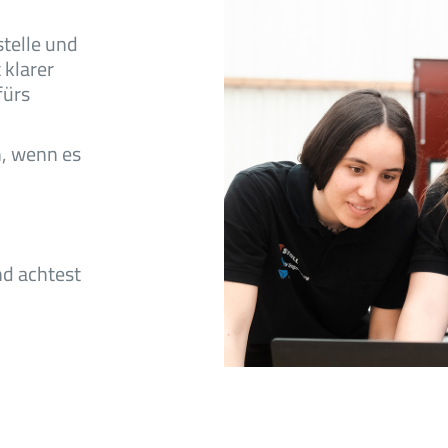
stelle und
 klarer
fürs
h, wenn es
nd achtest