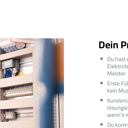
Dein Pr
Du hast 
Elektrot
Meister.
Erste Fü
kein Mus
Kundenor
lösungso
wenn’s m
Du kommu