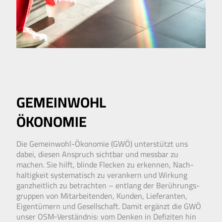
GEMEIN­WOHL
ÖKONOMIE
Die Gemeinwohl-Ökonomie (GWÖ) unterstützt uns
dabei, diesen Anspruch sicht­bar und messbar zu
machen. Sie hilft, blinde Flecken zu erkennen, Nach­
haltig­keit systematisch zu verankern und Wirkung
ganz­heit­lich zu betrachten – entlang der Berührungs­
gruppen von Mit­arbeitenden, Kunden, Lieferanten,
Eigen­tümern und Gesell­schaft. Damit ergänzt die GWÖ
unser OSM‑Verständnis: vom Denken in Defiziten hin