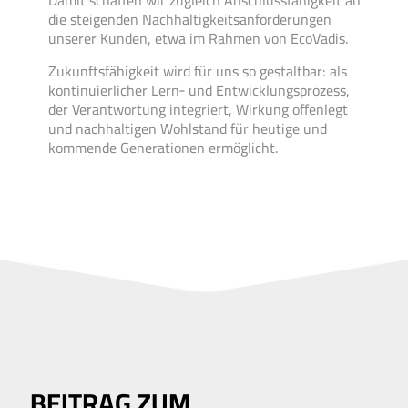
Damit schaffen wir zu­gleich Anschluss­fähig­keit an
die steigenden Nach­haltig­keits­anforderungen
unserer Kunden, etwa im Rahmen von EcoVadis.
Zukunfts­fähig­keit wird für uns so gestalt­bar: als
kontinuier­licher Lern‑ und Entwicklungs­prozess,
der Ver­ant­wortung integriert, Wirkung offen­legt
und nach­haltigen Wohl­stand für heutige und
kommende Generationen er­mög­licht.
BEITRAG ZUM