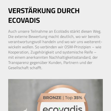
VERSTÄRKUNG DURCH
ECOVADIS
Auch unsere Teil­nahme an Eco­Vadis stärkt diesen Weg.
Die externe Bewertung macht deut­lich, wo wir bereits
verant­wort­ungs­voll handeln und wo wir uns weiter­ent­
wickeln wollen. So verbinden wir OSM‑Prinzipien – wie
Kooperation, Zu­gehörig­keit und systemische Reife –
mit einem aner­kannten Nach­haltig­keits­standard, der
Trans­parenz gegen­über Kunden, Partnern und der
Gesell­schaft schafft.