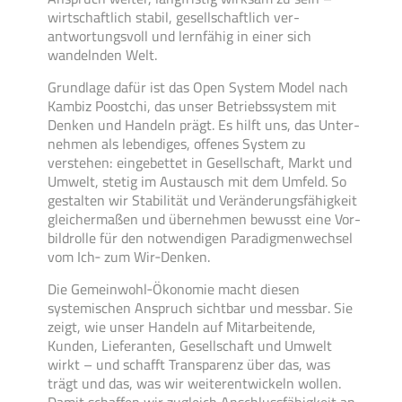
wirt­schaft­lich stabil, gesell­schaft­lich ver­
antwortungs­voll und lern­fähig in einer sich
wandelnden Welt.
Grund­lage dafür ist das Open System Model nach
Kambiz Poostchi, das unser Betriebs­system mit
Denken und Handeln prägt. Es hilft uns, das Unter­
nehmen als lebendiges, offenes System zu
verstehen: ein­ge­bettet in Gesell­schaft, Markt und
Umwelt, stetig im Austausch mit dem Um­feld. So
gestalten wir Stabilität und Ver­änderungs­fähig­keit
gleicher­maßen und über­nehmen bewusst eine Vor­
bild­rolle für den not­wendigen Paradig­men­wechsel
vom Ich‑ zum Wir‑Denken.
Die Gemein­wohl‑Ökonomie macht diesen
systemischen Anspruch sicht­bar und mess­bar. Sie
zeigt, wie unser Handeln auf Mit­arbeitende,
Kunden, Lieferanten, Gesell­schaft und Umwelt
wirkt – und schafft Transparenz über das, was
trägt und das, was wir weiter­ent­wickeln wollen.