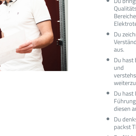
Du bring
Qualität
Bereich
Elektrot
Du zeich
Verständ
aus.
Du hast 
und
verstehs
weiterzu
Du hast 
Führungs
diesen a
Du denks
packst T