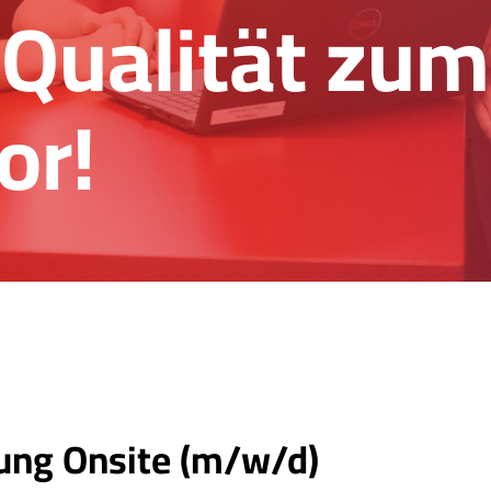
Qualität zum
or!
lung Onsite (m/w/d)