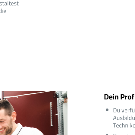
staltest
die
Dein Profi
Du verfü
Ausbildu
Technike