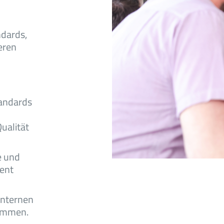
ndards,
eren
andards
ualität
e und
ent
internen
sammen.