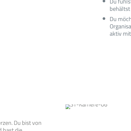
Du fühls
behältst
Du möcht
Organisa
aktiv mi
rzen. Du bist von
 hast die