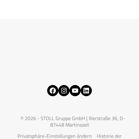
Facebook
Instagram
YouTube
LinkedIn
© 2026 - STOLL Gruppe GmbH | Illerstraße 36, D-
87448 Martinszell
Privatsphäre-Einstellungen ändern
Historie der