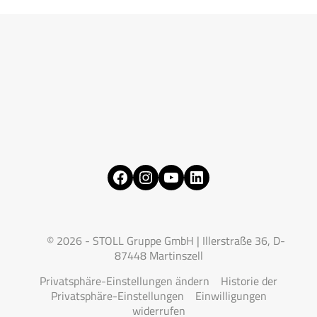
Facebook
Instagram
YouTube
LinkedIn
© 2026 - STOLL Gruppe GmbH | Illerstraße 36, D-
87448 Martinszell
Privatsphäre-Einstellungen ändern
Historie der
Privatsphäre-Einstellungen
Einwilligungen
widerrufen