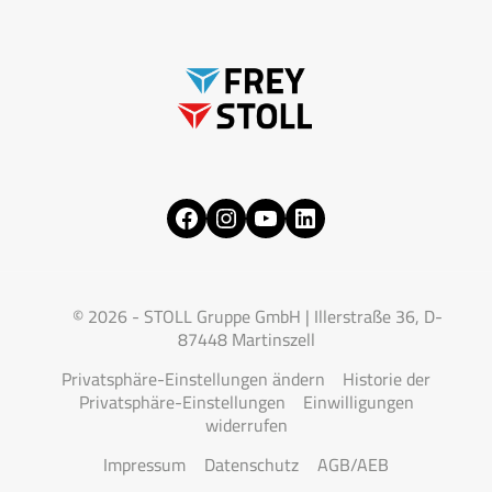
Facebook
Instagram
YouTube
LinkedIn
© 2026 - STOLL Gruppe GmbH | Illerstraße 36, D-
87448 Martinszell
Privatsphäre-Einstellungen ändern
Historie der
Privatsphäre-Einstellungen
Einwilligungen
widerrufen
Impressum
Datenschutz
AGB/AEB