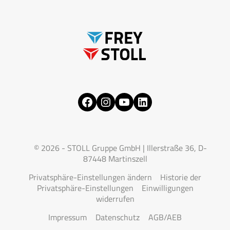
Facebook
Instagram
YouTube
LinkedIn
© 2026 - STOLL Gruppe GmbH | Illerstraße 36, D-
87448 Martinszell
Privatsphäre-Einstellungen ändern
Historie der
Privatsphäre-Einstellungen
Einwilligungen
widerrufen
Impressum
Datenschutz
AGB/AEB