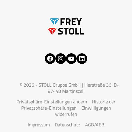
Facebook
Instagram
YouTube
LinkedIn
© 2026 - STOLL Gruppe GmbH | Illerstraße 36, D-
87448 Martinszell
Privatsphäre-Einstellungen ändern
Historie der
Privatsphäre-Einstellungen
Einwilligungen
widerrufen
Impressum
Datenschutz
AGB/AEB